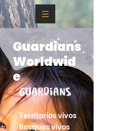
Guardians
Worldwid
e
Territorios vivos
Bosques vivos