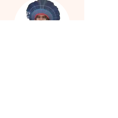
Tawana Kariri Xoco Fulkaxo
Socio regional, Brasil
Tawana es un líder del pueblo
Fulkaxo y una fuerza impulsora
detrás de la Reserva Indígena
Fulkaxo, una reserva forestal de
550 hectáreas en Alagoas (Brasil).