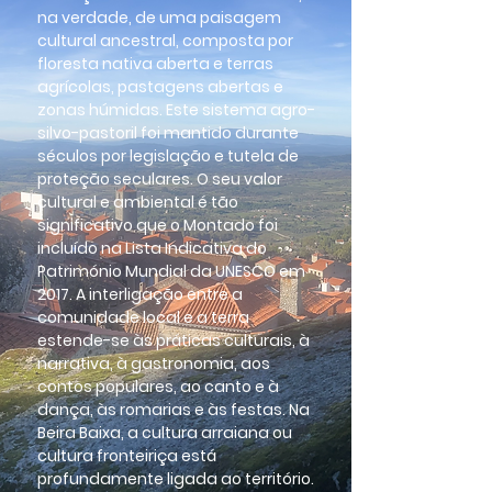
na verdade, de uma paisagem
cultural ancestral, composta por
floresta nativa aberta e terras
agrícolas, pastagens abertas e
zonas húmidas. Este sistema agro-
silvo-pastoril foi mantido durante
séculos por legislação e tutela de
proteção seculares. O seu valor
cultural e ambiental é tão
significativo que o Montado foi
incluído na Lista Indicativa do
Património Mundial da UNESCO em
2017. A interligação entre a
comunidade local e a terra
estende-se às práticas culturais, à
narrativa, à gastronomia, aos
contos populares, ao canto e à
dança, às romarias e às festas. Na
Beira Baixa, a cultura arraiana ou
cultura fronteiriça está
profundamente ligada ao território.