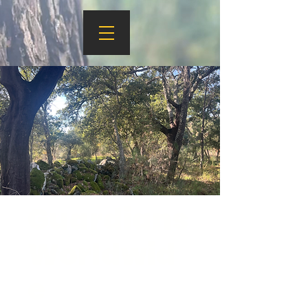
Guardians
Worldwid
e