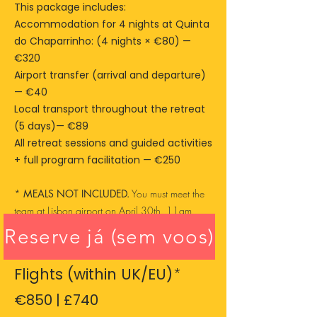
This package includes:
Accommodation for 4 nights at Quinta
do Chaparrinho: (4 nights × €80) —
€320
Airport transfer (arrival and departure)
— €40
Local transport throughout the retreat
(5 days)— €89
All retreat sessions and guided activities
+ full program facilitation — €250
*
MEALS NOT INCLUDED.
You must meet the
team at Lisbon airport on April 30th, 11am
Reserve já (sem voos)
Inclusive Package — With
Flights (within UK/EU)
*
€850 | £740