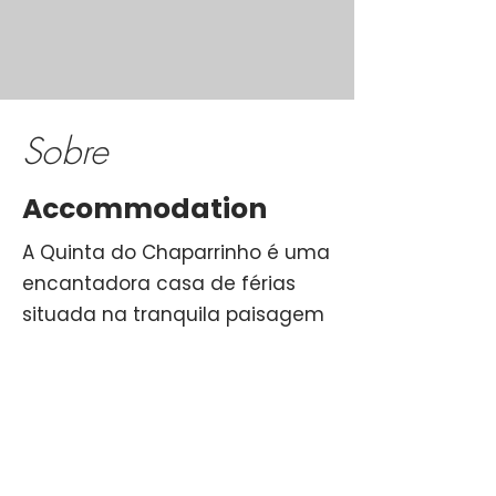
Sobre
Accommodation
A Quinta do Chaparrinho é uma
encantadora casa de férias
situada na tranquila paisagem
rural de Cabeça Ruiva, em
Fontes (município de Abrantes).
É normalmente oferecida como
um alojamento independente,
ideal para viajantes que