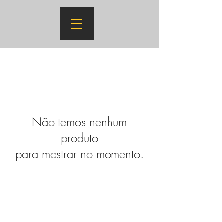
Não temos nenhum
produto
para mostrar no momento.
Bursaries: We encourage inclusivity and
invite participants to join us on bursary,